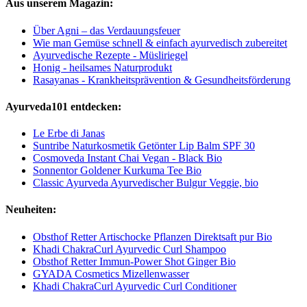
Aus unserem Magazin:
Über Agni – das Verdauungsfeuer
Wie man Gemüse schnell & einfach ayurvedisch zubereitet
Ayurvedische Rezepte - Müsliriegel
Honig - heilsames Naturprodukt
Rasayanas - Krankheitsprävention & Gesundheitsförderung
Ayurveda101 entdecken:
Le Erbe di Janas
Suntribe Naturkosmetik Getönter Lip Balm SPF 30
Cosmoveda Instant Chai Vegan - Black Bio
Sonnentor Goldener Kurkuma Tee Bio
Classic Ayurveda Ayurvedischer Bulgur Veggie, bio
Neuheiten:
Obsthof Retter Artischocke Pflanzen Direktsaft pur Bio
Khadi ChakraCurl Ayurvedic Curl Shampoo
Obsthof Retter Immun-Power Shot Ginger Bio
GYADA Cosmetics Mizellenwasser
Khadi ChakraCurl Ayurvedic Curl Conditioner