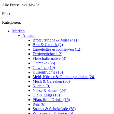
Alle Preise inkl. MwSt.
Filter
Kategorien:
Marken
Alnatura
Brotaufstriche & Muse (41)
Brot & Gebäck (2)
Eingelegtes & Konserven (12)
Fertiggerichte (12)
Fleischalternative (3)
Getränke (36)
Gewürze (19)
Hülsenfrüchte (15)
Mehl, Körner & Getreideprodukte (24)
Müsli & Cerealien (30)
Nudeln (9)
Nüsse & Samen (24)
Öle & Essig (10)
Pflanzliche Drinks (15)
Reis (6)
Snacks & Schokolade (38)
Würzsaucen & Sugos (5)