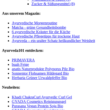
Zucker & Süßungsmittel (8)
Aus unserem Magazin:
Ayurvedische Morgenroutine
Matcha - grüne Gesundheitsbombe
6 ayurvedische Kräuter für die Küche
Ayurvedische Pflegetipps für trockene Haut
Ayurveda – ein uralter Schatz heilkundlicher Weisheit
Ayurveda101 entdecken:
PRIMAVERA
buah Feige
anatis Naturprodukte Polyporus Pilz Bio
Sonnentor Flohsamen Hildegard Bio
Herbaria Grüner Urwaldpfeffer Bio
Neuheiten:
Khadi ChakraCurl Ayurvedic Curl Gel
GYADA Cosmetics Reinigungsgel
Purasana Vegan Protein Soja Bio