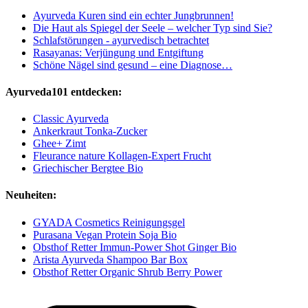
Ayurveda Kuren sind ein echter Jungbrunnen!
Die Haut als Spiegel der Seele – welcher Typ sind Sie?
Schlafstörungen - ayurvedisch betrachtet
Rasayanas: Verjüngung und Entgiftung
Schöne Nägel sind gesund – eine Diagnose…
Ayurveda101 entdecken:
Classic Ayurveda
Ankerkraut Tonka-Zucker
Ghee+ Zimt
Fleurance nature Kollagen-Expert Frucht
Griechischer Bergtee Bio
Neuheiten:
GYADA Cosmetics Reinigungsgel
Purasana Vegan Protein Soja Bio
Obsthof Retter Immun-Power Shot Ginger Bio
Arista Ayurveda Shampoo Bar Box
Obsthof Retter Organic Shrub Berry Power