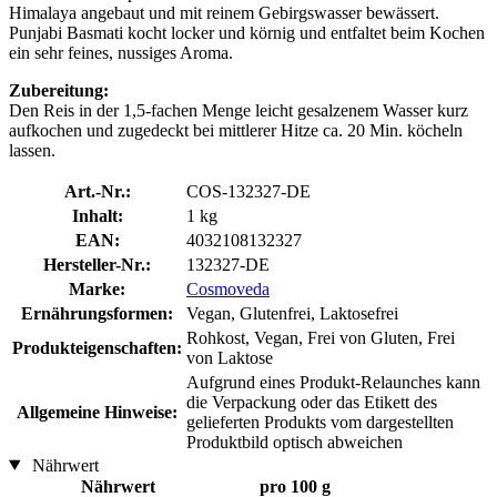
Himalaya angebaut und mit reinem Gebirgswasser bewässert.
Punjabi Basmati kocht locker und körnig und entfaltet beim Kochen
ein sehr feines, nussiges Aroma.
Zubereitung:
Den Reis in der 1,5-fachen Menge leicht gesalzenem Wasser kurz
aufkochen und zugedeckt bei mittlerer Hitze ca. 20 Min. köcheln
lassen.
Art.-Nr.:
COS-132327-DE
Inhalt:
1 kg
EAN:
4032108132327
Hersteller-Nr.:
132327-DE
Marke:
Cosmoveda
Ernährungsformen:
Vegan, Glutenfrei, Laktosefrei
Rohkost, Vegan, Frei von Gluten, Frei
Produkteigenschaften:
von Laktose
Aufgrund eines Produkt-Relaunches kann
die Verpackung oder das Etikett des
Allgemeine Hinweise:
gelieferten Produkts vom dargestellten
Produktbild optisch abweichen
Nährwert
Nährwert
pro 100 g