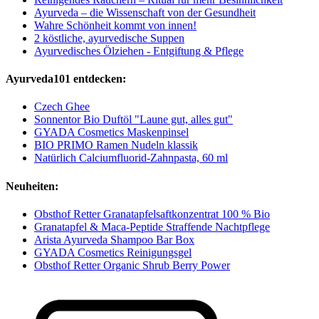
Ayurveda – die Wissenschaft von der Gesundheit
Wahre Schönheit kommt von innen!
2 köstliche, ayurvedische Suppen
Ayurvedisches Ölziehen - Entgiftung & Pflege
Ayurveda101 entdecken:
Czech Ghee
Sonnentor Bio Duftöl "Laune gut, alles gut"
GYADA Cosmetics Maskenpinsel
BIO PRIMO Ramen Nudeln klassik
Natürlich Calciumfluorid-Zahnpasta, 60 ml
Neuheiten:
Obsthof Retter Granatapfelsaftkonzentrat 100 % Bio
Granatapfel & Maca-Peptide Straffende Nachtpflege
Arista Ayurveda Shampoo Bar Box
GYADA Cosmetics Reinigungsgel
Obsthof Retter Organic Shrub Berry Power