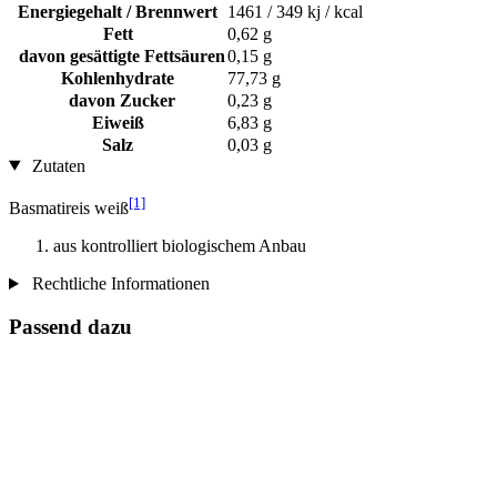
Energiegehalt / Brennwert
1461 / 349 kj / kcal
Fett
0,62 g
davon gesättigte Fettsäuren
0,15 g
Kohlenhydrate
77,73 g
davon Zucker
0,23 g
Eiweiß
6,83 g
Salz
0,03 g
Zutaten
[1]
Basmatireis weiß
aus kontrolliert biologischem Anbau
Rechtliche Informationen
Passend dazu