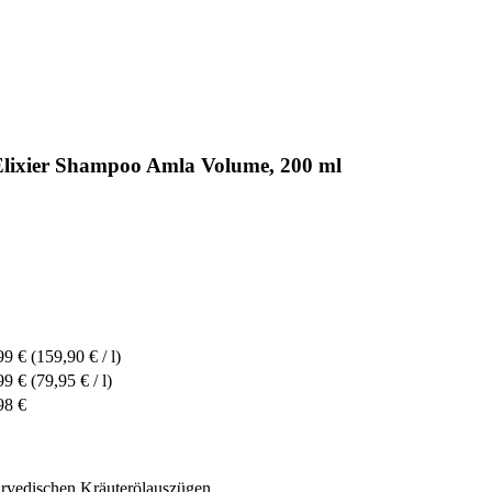
Elixier Shampoo Amla Volume, 200 ml
99 €
(159,90 € / l)
99 €
(79,95 € / l)
98 €
urvedischen Kräuterölauszügen.