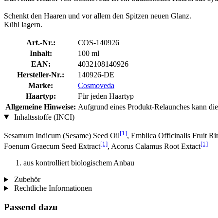
Schenkt den Haaren und vor allem den Spitzen neuen Glanz.
Kühl lagern.
Art.-Nr.:
COS-140926
Inhalt:
100 ml
EAN:
4032108140926
Hersteller-Nr.:
140926-DE
Marke:
Cosmoveda
Haartyp:
Für jeden Haartyp
Allgemeine Hinweise:
Aufgrund eines Produkt-Relaunches kann die 
Inhaltsstoffe (INCI)
[1]
Sesamum Indicum (Sesame) Seed Oil
, Emblica Officinalis Fruit Ri
[1]
[1]
Foenum Graecum Seed Extract
, Acorus Calamus Root Extact
aus kontrolliert biologischem Anbau
Zubehör
Rechtliche Informationen
Passend dazu