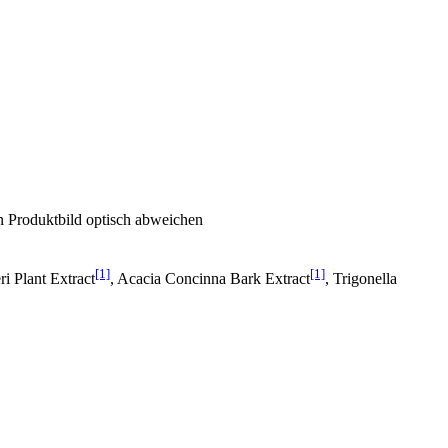
n Produktbild optisch abweichen
[1]
[1]
i Plant Extract
, Acacia Concinna Bark Extract
, Trigonella