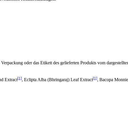
Verpackung oder das Etikett des gelieferten Produkts vom dargestellte
[1]
[1]
nd Extract
, Eclipta Alba (Bhringaraj) Leaf Extract
, Bacopa Monnier