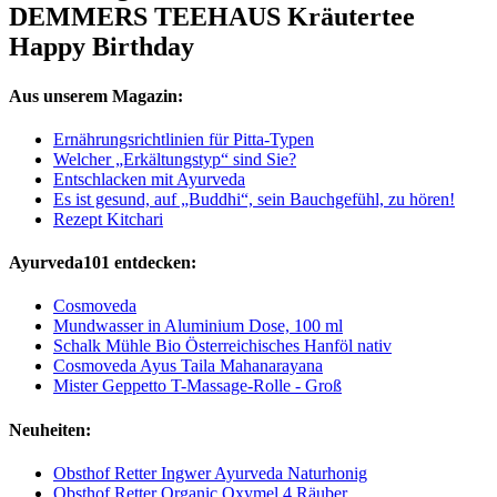
DEMMERS TEEHAUS Kräutertee
Happy Birthday
Aus unserem Magazin:
Ernährungsrichtlinien für Pitta-Typen
Welcher „Erkältungstyp“ sind Sie?
Entschlacken mit Ayurveda
Es ist gesund, auf „Buddhi“, sein Bauchgefühl, zu hören!
Rezept Kitchari
Ayurveda101 entdecken:
Cosmoveda
Mundwasser in Aluminium Dose, 100 ml
Schalk Mühle Bio Österreichisches Hanföl nativ
Cosmoveda Ayus Taila Mahanarayana
Mister Geppetto T-Massage-Rolle - Groß
Neuheiten:
Obsthof Retter Ingwer Ayurveda Naturhonig
Obsthof Retter Organic Oxymel 4 Räuber