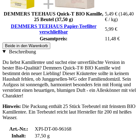
DEMMERS TEEHAUS Quick-T BIO Kamille,
5,49 €
(146,40
25 Beutel (37,50 g)
€ / kg)
DEMMERS TEEHAUS Papier-Teefilter
5,99 €
verschließbar
Gesamtpreis:
11,48 €
Beide in den Warenkorb
Beschreibung
Du liebst Kamillentee und suchst eine unverfälschte Version in
bester Bio-Qualität? Demmers Quick-T® BIO Kamille wird
bestimmt dein neuer Liebling! Dieser Kräutertee sollte in keinem
Haushalt fehlen, ob Junggesellen-WG oder Familiendomizil. Sein
Aufguss ist sonnengelb, harmoniert besonders fein mit Honig und
verströmt einen heuartigen, blumigen Duft - ein Alleskönner mit viel
Charakter!
Hinweis:
Die Packung enthält 25 Stück Teebeutel mit feinstem BIO
Kamillentee. Ein Teebeutel reicht laut Hersteller für 200 ml heißes
Wasser.
Art.-Nr.:
XPI-DT-00-96168
Inhalt:
37,50 g