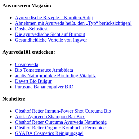
Aus unserem Magazin:
Ayurvedische Rezepte – Karotten-Subji
Abnehmen mit Ayurveda heißt, den „Typ“ berücksichtigen!
Dosha-Selbsttest
Die ayurvedische Sicht auf Burnout
Gesundheitliche Vorteile von Ingwer
Ayurveda101 entdecken:
Cosmoveda
Bio Tomatensauce Arrabbiata
anatis Naturprodukte Bio fu ling Vitalpilz
Davert Bio Bulgur
Purasana Bananenpulver BIO
Neuheiten:
Obsthof Retter Immun-Power Shot Curcuma Bio
Arista Ayurveda Shampoo Bar Box
Obsthof Retter Curcuma Ayurveda Naturhonig
Obsthof Retter Organic Kombucha Fermentee
GYADA Cosmetics Reinigungsgel