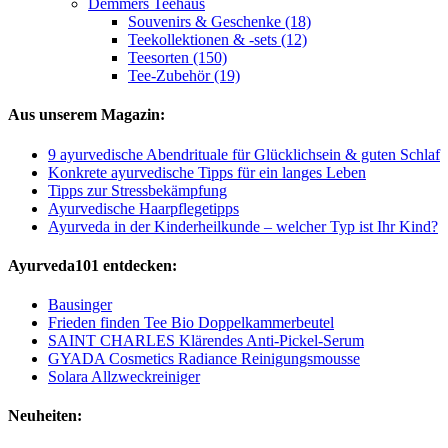
Demmers Teehaus
Souvenirs & Geschenke (18)
Teekollektionen & -sets (12)
Teesorten (150)
Tee-Zubehör (19)
Aus unserem Magazin:
9 ayurvedische Abendrituale für Glücklichsein & guten Schlaf
Konkrete ayurvedische Tipps für ein langes Leben
Tipps zur Stressbekämpfung
Ayurvedische Haarpflegetipps
Ayurveda in der Kinderheilkunde – welcher Typ ist Ihr Kind?
Ayurveda101 entdecken:
Bausinger
Frieden finden Tee Bio Doppelkammerbeutel
SAINT CHARLES Klärendes Anti-Pickel-Serum
GYADA Cosmetics Radiance Reinigungsmousse
Solara Allzweckreiniger
Neuheiten: