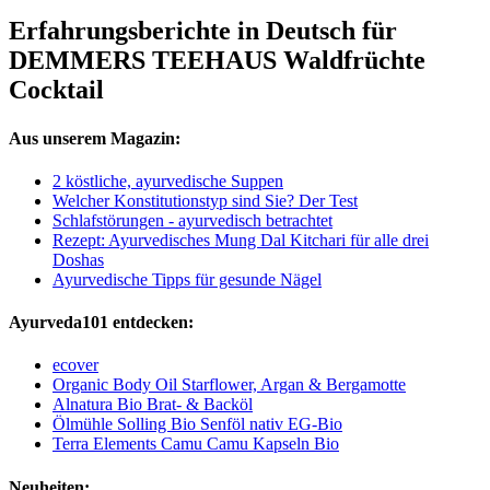
Erfahrungsberichte in Deutsch für
DEMMERS TEEHAUS Waldfrüchte
Cocktail
Aus unserem Magazin:
2 köstliche, ayurvedische Suppen
Welcher Konstitutionstyp sind Sie? Der Test
Schlafstörungen - ayurvedisch betrachtet
Rezept: Ayurvedisches Mung Dal Kitchari für alle drei
Doshas
Ayurvedische Tipps für gesunde Nägel
Ayurveda101 entdecken:
ecover
Organic Body Oil Starflower, Argan & Bergamotte
Alnatura Bio Brat- & Backöl
Ölmühle Solling Bio Senföl nativ EG-Bio
Terra Elements Camu Camu Kapseln Bio
Neuheiten: