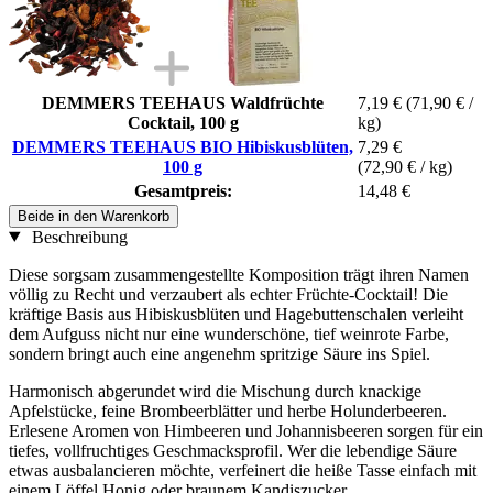
DEMMERS TEEHAUS Waldfrüchte
7,19 €
(71,90 € /
Cocktail, 100 g
kg)
DEMMERS TEEHAUS BIO Hibiskusblüten,
7,29 €
100 g
(72,90 € / kg)
Gesamtpreis:
14,48 €
Beide in den Warenkorb
Beschreibung
Diese sorgsam zusammengestellte Komposition trägt ihren Namen
völlig zu Recht und verzaubert als echter Früchte-Cocktail! Die
kräftige Basis aus Hibiskusblüten und Hagebuttenschalen verleiht
dem Aufguss nicht nur eine wunderschöne, tief weinrote Farbe,
sondern bringt auch eine angenehm spritzige Säure ins Spiel.
Harmonisch abgerundet wird die Mischung durch knackige
Apfelstücke, feine Brombeerblätter und herbe Holunderbeeren.
Erlesene Aromen von Himbeeren und Johannisbeeren sorgen für ein
tiefes, vollfruchtiges Geschmacksprofil. Wer die lebendige Säure
etwas ausbalancieren möchte, verfeinert die heiße Tasse einfach mit
einem Löffel Honig oder braunem Kandiszucker.