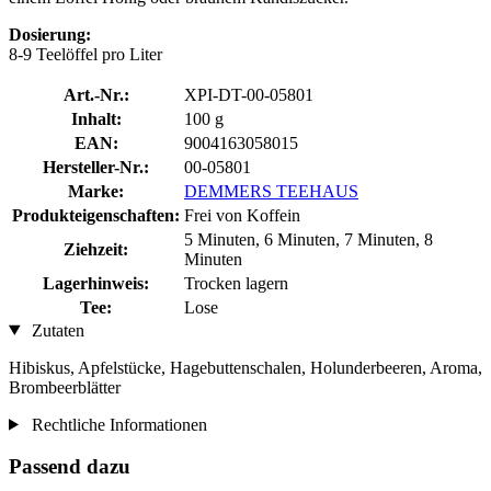
Dosierung:
8-9 Teelöffel pro Liter
Art.-Nr.:
XPI-DT-00-05801
Inhalt:
100 g
EAN:
9004163058015
Hersteller-Nr.:
00-05801
Marke:
DEMMERS TEEHAUS
Produkteigenschaften:
Frei von Koffein
5 Minuten, 6 Minuten, 7 Minuten, 8
Ziehzeit:
Minuten
Lagerhinweis:
Trocken lagern
Tee:
Lose
Zutaten
Hibiskus, Apfelstücke, Hagebuttenschalen, Holunderbeeren, Aroma,
Brombeerblätter
Rechtliche Informationen
Passend dazu