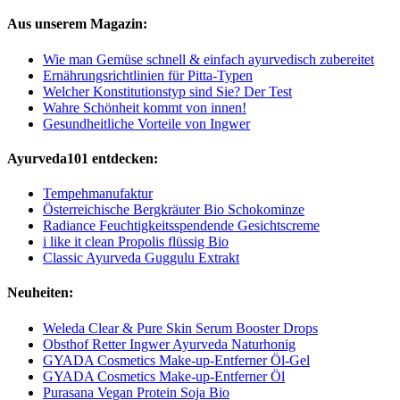
Aus unserem Magazin:
Wie man Gemüse schnell & einfach ayurvedisch zubereitet
Ernährungsrichtlinien für Pitta-Typen
Welcher Konstitutionstyp sind Sie? Der Test
Wahre Schönheit kommt von innen!
Gesundheitliche Vorteile von Ingwer
Ayurveda101 entdecken:
Tempehmanufaktur
Österreichische Bergkräuter Bio Schokominze
Radiance Feuchtigkeitsspendende Gesichtscreme
i like it clean Propolis flüssig Bio
Classic Ayurveda Guggulu Extrakt
Neuheiten:
Weleda Clear & Pure Skin Serum Booster Drops
Obsthof Retter Ingwer Ayurveda Naturhonig
GYADA Cosmetics Make-up-Entferner Öl-Gel
GYADA Cosmetics Make-up-Entferner Öl
Purasana Vegan Protein Soja Bio