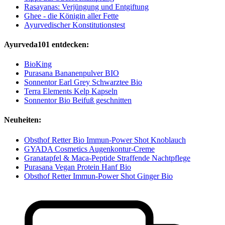
Rasayanas: Verjüngung und Entgiftung
Ghee - die Königin aller Fette
Ayurvedischer Konstitutionstest
Ayurveda101 entdecken:
BioKing
Purasana Bananenpulver BIO
Sonnentor Earl Grey Schwarztee Bio
Terra Elements Kelp Kapseln
Sonnentor Bio Beifuß geschnitten
Neuheiten:
Obsthof Retter Bio Immun-Power Shot Knoblauch
GYADA Cosmetics Augenkontur-Creme
Granatapfel & Maca-Peptide Straffende Nachtpflege
Purasana Vegan Protein Hanf Bio
Obsthof Retter Immun-Power Shot Ginger Bio