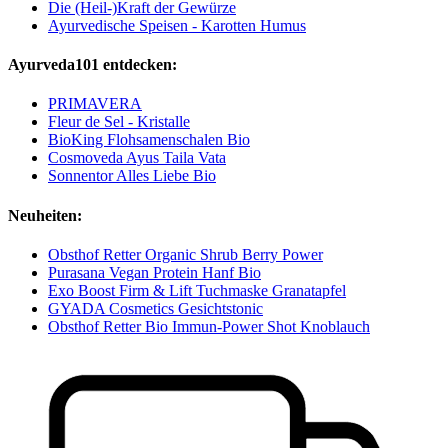
Die (Heil-)Kraft der Gewürze
Ayurvedische Speisen - Karotten Humus
Ayurveda101 entdecken:
PRIMAVERA
Fleur de Sel - Kristalle
BioKing Flohsamenschalen Bio
Cosmoveda Ayus Taila Vata
Sonnentor Alles Liebe Bio
Neuheiten:
Obsthof Retter Organic Shrub Berry Power
Purasana Vegan Protein Hanf Bio
Exo Boost Firm & Lift Tuchmaske Granatapfel
GYADA Cosmetics Gesichtstonic
Obsthof Retter Bio Immun-Power Shot Knoblauch