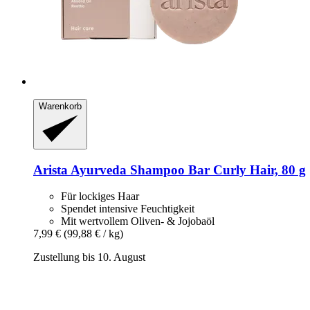
Warenkorb
Arista Ayurveda
Shampoo Bar Curly Hair, 80 g
Für lockiges Haar
Spendet intensive Feuchtigkeit
Mit wertvollem Oliven- & Jojobaöl
7,99 €
(99,88 € / kg)
Zustellung bis 10. August