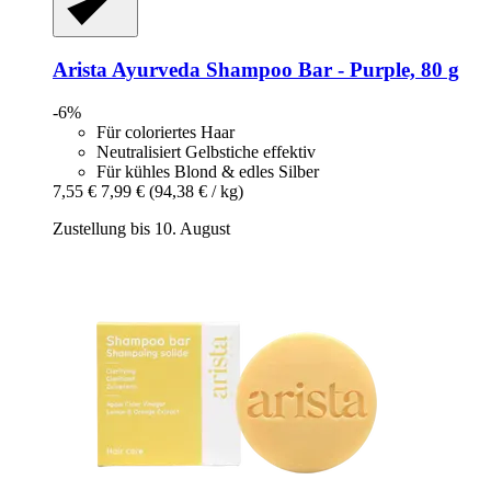
Arista Ayurveda
Shampoo Bar -​ Purple, 80 g
-6%
Für coloriertes Haar
Neutralisiert Gelbstiche effektiv
Für kühles Blond & edles Silber
7,55 €
7,99 €
(94,38 € / kg)
Zustellung bis 10. August