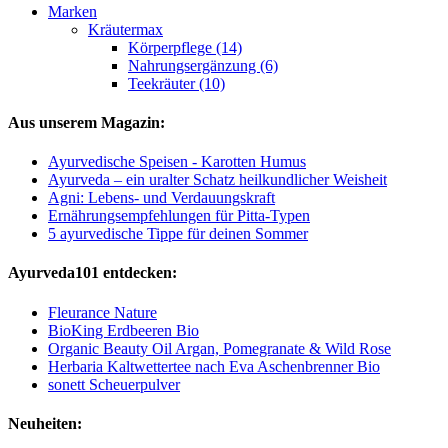
Marken
Kräutermax
Körperpflege (14)
Nahrungsergänzung (6)
Teekräuter (10)
Aus unserem Magazin:
Ayurvedische Speisen - Karotten Humus
Ayurveda – ein uralter Schatz heilkundlicher Weisheit
Agni: Lebens- und Verdauungskraft
Ernährungsempfehlungen für Pitta-Typen
5 ayurvedische Tippe für deinen Sommer
Ayurveda101 entdecken:
Fleurance Nature
BioKing Erdbeeren Bio
Organic Beauty Oil Argan, Pomegranate & Wild Rose
Herbaria Kaltwettertee nach Eva Aschenbrenner Bio
sonett Scheuerpulver
Neuheiten: