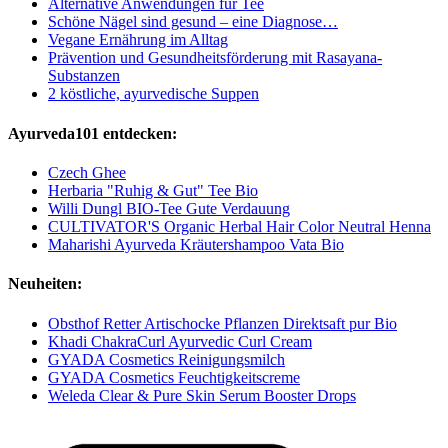
Alternative Anwendungen für Tee
Schöne Nägel sind gesund – eine Diagnose…
Vegane Ernährung im Alltag
Prävention und Gesundheitsförderung mit Rasayana-
Substanzen
2 köstliche, ayurvedische Suppen
Ayurveda101 entdecken:
Czech Ghee
Herbaria "Ruhig & Gut" Tee Bio
Willi Dungl BIO-Tee Gute Verdauung
CULTIVATOR'S Organic Herbal Hair Color Neutral Henna
Maharishi Ayurveda Kräutershampoo Vata Bio
Neuheiten:
Obsthof Retter Artischocke Pflanzen Direktsaft pur Bio
Khadi ChakraCurl Ayurvedic Curl Cream
GYADA Cosmetics Reinigungsmilch
GYADA Cosmetics Feuchtigkeitscreme
Weleda Clear & Pure Skin Serum Booster Drops