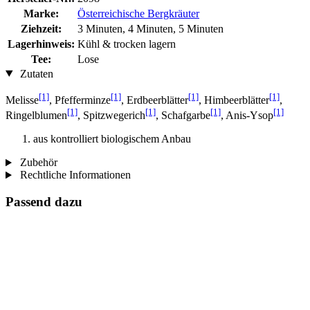
Marke:
Österreichische Bergkräuter
Ziehzeit:
3 Minuten, 4 Minuten, 5 Minuten
Lagerhinweis:
Kühl & trocken lagern
Tee:
Lose
Zutaten
[1]
[1]
[1]
[1]
Melisse
, Pfefferminze
, Erdbeerblätter
, Himbeerblätter
,
[1]
[1]
[1]
[1]
Ringelblumen
, Spitzwegerich
, Schafgarbe
, Anis-Ysop
aus kontrolliert biologischem Anbau
Zubehör
Rechtliche Informationen
Passend dazu