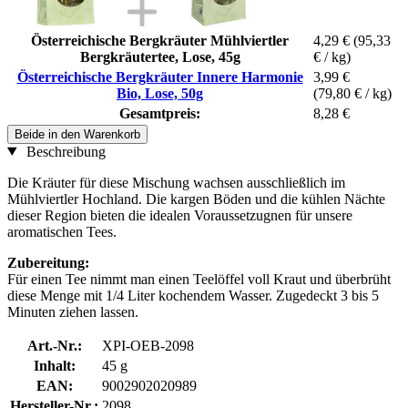
Österreichische Bergkräuter Mühlviertler
4,29 €
(95,33
Bergkräutertee, Lose, 45g
€ / kg)
Österreichische Bergkräuter Innere Harmonie
3,99 €
Bio, Lose, 50g
(79,80 € / kg)
Gesamtpreis:
8,28 €
Beide in den Warenkorb
Beschreibung
Die Kräuter für diese Mischung wachsen ausschließlich im
Mühlviertler Hochland. Die kargen Böden und die kühlen Nächte
dieser Region bieten die idealen Voraussetzugnen für unsere
aromatischen Tees.
Zubereitung:
Für einen Tee nimmt man einen Teelöffel voll Kraut und überbrüht
diese Menge mit 1/4 Liter kochendem Wasser. Zugedeckt 3 bis 5
Minuten ziehen lassen.
Art.-Nr.:
XPI-OEB-2098
Inhalt:
45 g
EAN:
9002902020989
Hersteller-Nr.:
2098