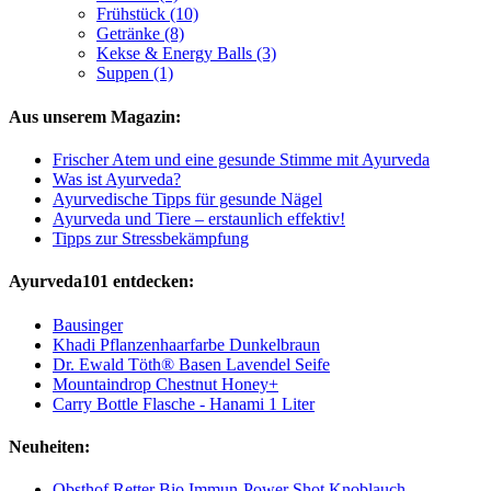
Frühstück (10)
Getränke (8)
Kekse & Energy Balls (3)
Suppen (1)
Aus unserem Magazin:
Frischer Atem und eine gesunde Stimme mit Ayurveda
Was ist Ayurveda?
Ayurvedische Tipps für gesunde Nägel
Ayurveda und Tiere – erstaunlich effektiv!
Tipps zur Stressbekämpfung
Ayurveda101 entdecken:
Bausinger
Khadi Pflanzenhaarfarbe Dunkelbraun
Dr. Ewald Töth® Basen Lavendel Seife
Mountaindrop Chestnut Honey+
Carry Bottle Flasche - Hanami 1 Liter
Neuheiten:
Obsthof Retter Bio Immun-Power Shot Knoblauch