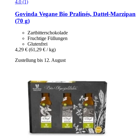
4.0 (1)
Govinda
Vegane Bio Pralinés, Dattel-​Marzipan
(70 g)
Zartbitterschokolade
Fruchtige Füllungen
Glutenfrei
4,29 €
(61,29 € / kg)
Zustellung bis 12. August