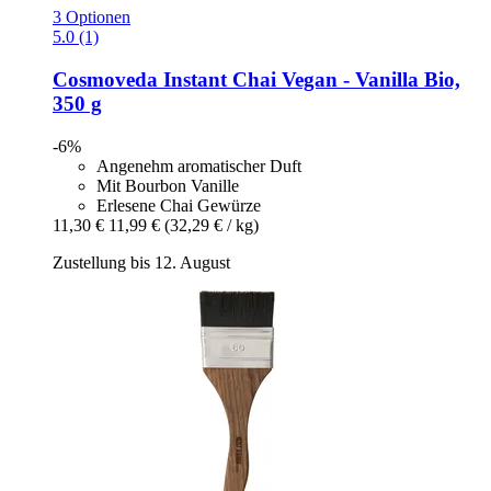
3 Optionen
5.0 (1)
Cosmoveda
Instant Chai Vegan -​ Vanilla Bio,
350 g
-6%
Angenehm aromatischer Duft
Mit Bourbon Vanille
Erlesene Chai Gewürze
11,30 €
11,99 €
(32,29 € / kg)
Zustellung bis 12. August