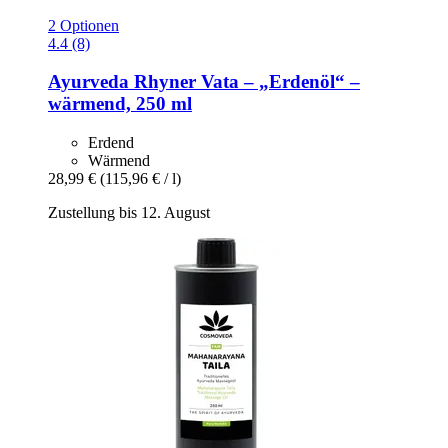
2 Optionen
4.4 (8)
Ayurveda Rhyner
Vata – „Erdenöl“ –
wärmend, 250 ml
Erdend
Wärmend
28,99 €
(115,96 € / l)
Zustellung bis 12. August