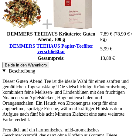
DEMMERS TEEHAUS Kräutertee Guten
7,89 €
(78,90 € /
Abend, 100 g
kg)
DEMMERS TEEHAUS Papier-Teefilter
5,99 €
verschließbar
Gesamtpreis:
13,88 €
Beide in den Warenkorb
Beschreibung
Dieser Guten-Abend-Tee ist die ideale Wahl für einen sanften und
gemütlichen Tagesausklang! Die vielschichtige Kräutermischung
kombiniert feine Melissen- und Lindenblüten mit den fruchtigen
Nuancen von Apfelstücken, Hagebuttenschalen und
Orangenschalen. Ein Hauch von Zitronengras sorgt für eine
angenehme, spritzige Frische, während kräftiger Hibiskus dem
Aufguss nach fünf bis acht Minuten Ziehzeit eine satte weinrote
Farbe verleiht.
Freu dich auf ein harmonisches, mild-aromatisches
Geschmacksprofil, das ganz ohne Koffein auskommt. Diese