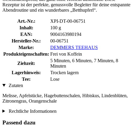
Rezeptur ist der perfekte, genussvolle Begleiter für deine entspannte
Abendroutine und ein wunderbares „Betthupferl“.
Art.-Nr.:
XPI-DT-00-06751
Inhalt:
100 g
EAN:
9004163980194
Hersteller-Nr.:
00-06751
Marke:
DEMMERS TEEHAUS
Produkteigenschaften:
Frei von Koffein
5 Minuten, 6 Minuten, 7 Minuten, 8
Ziehzeit:
Minuten
Lagerhinweis:
Trocken lagern
Tee:
Lose
Zutaten
Melisse, Apfelstücke, Hagebuttenschalen, Hibiskus, Lindenblüten,
Zitronengras, Orangenschale
Rechtliche Informationen
Passend dazu