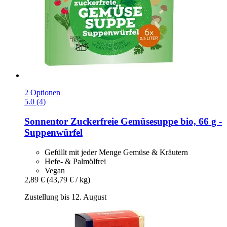
2 Optionen
5.0 (4)
Sonnentor
Zuckerfreie Gemüsesuppe bio, 66 g -​
Suppenwürfel
Gefüllt mit jeder Menge Gemüse & Kräutern
Hefe- & Palmölfrei
Vegan
2,89 €
(43,79 € / kg)
Zustellung bis 12. August