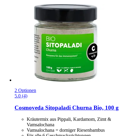
2 Optionen
5.0 (4)
Cosmoveda
Sitopaladi Churna Bio, 100 g
Kräutermix aus Pippali, Kardamom, Zimt &
Vamsalochana
Vamsalochana = dorniger Riesenbambus
Für alle 6 Geschmacksrichtungen