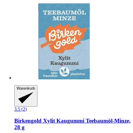
Warenkorb
3.5 (2)
Birkengold
Xylit Kaugummi Teebaumöl-​Minze,
28 g