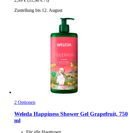
2,99 €
(11,96 € / l)
Zustellung bis 12. August
2 Optionen
Weleda
Happiness Shower Gel Grapefruit, 750
ml
Für alle Hauttypen