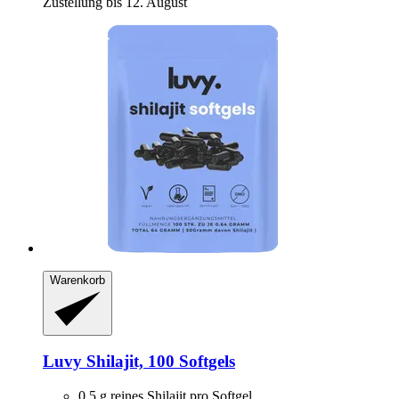
Zustellung bis 12. August
Warenkorb
Luvy
Shilajit, 100 Softgels
0,5 g reines Shilajit pro Softgel