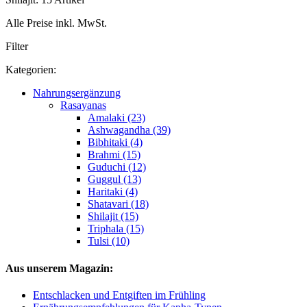
Alle Preise inkl. MwSt.
Filter
Kategorien:
Nahrungsergänzung
Rasayanas
Amalaki (23)
Ashwagandha (39)
Bibhitaki (4)
Brahmi (15)
Guduchi (12)
Guggul (13)
Haritaki (4)
Shatavari (18)
Shilajit (15)
Triphala (15)
Tulsi (10)
Aus unserem Magazin:
Entschlacken und Entgiften im Frühling