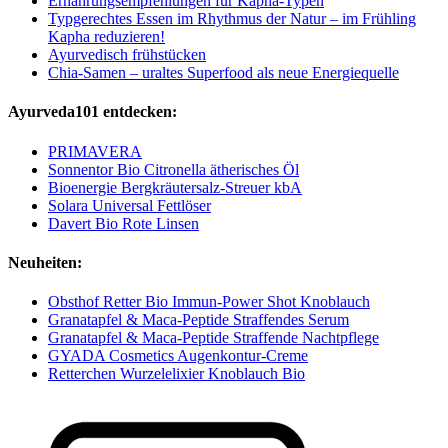
Ernährungsempfehlungen für Kapha-Typen
Typgerechtes Essen im Rhythmus der Natur – im Frühling
Kapha reduzieren!
Ayurvedisch frühstücken
Chia-Samen – uraltes Superfood als neue Energiequelle
Ayurveda101 entdecken:
PRIMAVERA
Sonnentor Bio Citronella ätherisches Öl
Bioenergie Bergkräutersalz-Streuer kbA
Solara Universal Fettlöser
Davert Bio Rote Linsen
Neuheiten:
Obsthof Retter Bio Immun-Power Shot Knoblauch
Granatapfel & Maca-Peptide Straffendes Serum
Granatapfel & Maca-Peptide Straffende Nachtpflege
GYADA Cosmetics Augenkontur-Creme
Retterchen Wurzelelixier Knoblauch Bio