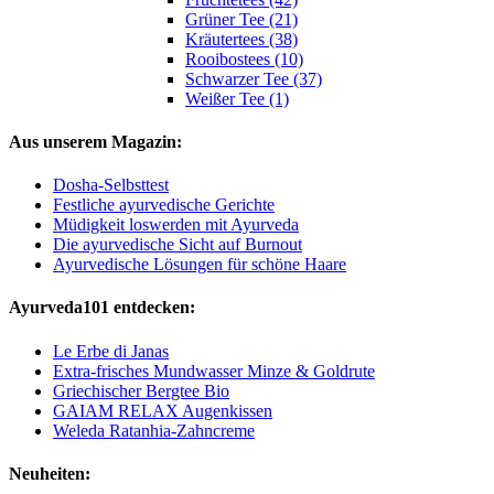
Grüner Tee (21)
Kräutertees (38)
Rooibostees (10)
Schwarzer Tee (37)
Weißer Tee (1)
Aus unserem Magazin:
Dosha-Selbsttest
Festliche ayurvedische Gerichte
Müdigkeit loswerden mit Ayurveda
Die ayurvedische Sicht auf Burnout
Ayurvedische Lösungen für schöne Haare
Ayurveda101 entdecken:
Le Erbe di Janas
Extra-frisches Mundwasser Minze & Goldrute
Griechischer Bergtee Bio
GAIAM RELAX Augenkissen
Weleda Ratanhia-Zahncreme
Neuheiten: