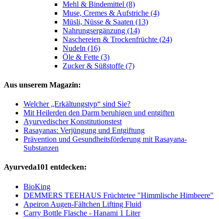
Mehl & Bindemittel (8)
Muse, Cremes & Aufstriche (4)
Müsli, Nüsse & Saaten (13)
Nahrungsergänzung (14)
Naschereien & Trockenfrüchte (24)
Nudeln (16)
Öle & Fette (3)
Zucker & Süßstoffe (7)
Aus unserem Magazin:
Welcher „Erkältungstyp“ sind Sie?
Mit Heilerden den Darm beruhigen und entgiften
Ayurvedischer Konstitutionstest
Rasayanas: Verjüngung und Entgiftung
Prävention und Gesundheitsförderung mit Rasayana-
Substanzen
Ayurveda101 entdecken:
BioKing
DEMMERS TEEHAUS Früchtetee "Himmlische Himbeere"
Apeiron Augen-Fältchen Lifting Fluid
Carry Bottle Flasche - Hanami 1 Liter